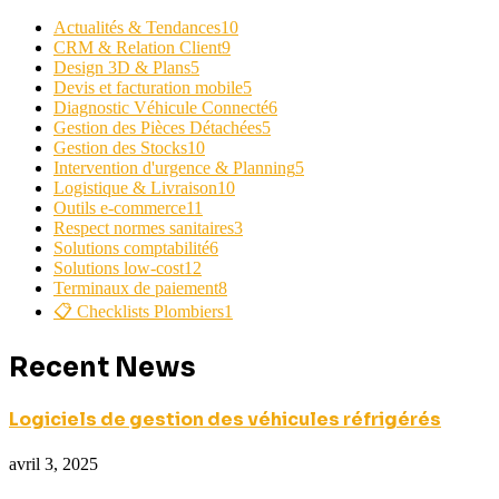
Actualités & Tendances
10
CRM & Relation Client
9
Design 3D & Plans
5
Devis et facturation mobile
5
Diagnostic Véhicule Connecté
6
Gestion des Pièces Détachées
5
Gestion des Stocks
10
Intervention d'urgence & Planning
5
Logistique & Livraison
10
Outils e-commerce
11
Respect normes sanitaires
3
Solutions comptabilité
6
Solutions low-cost
12
Terminaux de paiement
8
📋 Checklists Plombiers
1
Recent News
Logiciels de gestion des véhicules réfrigérés
avril 3, 2025