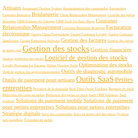
Artisans
Automated Quoting System
Automatisation des commandes
Automotive
Boulangerie
Customer Retention
Client Relationship Management
Contrôle des pièces
Customer
détachées
CRM Features for Garages
CRM Tools for Auto Shops
Relationship Management
Facturation
Customer Retention Strategies
électronique
Garage Client Engagement
Garage Customer Loyalty
Garage Customer
Gestion des factures
Satisfaction
Garage Estimation Software
Gestion des pièces
Gestion des stocks
Gestion financière
en temps réel
Logiciel de gestion des stocks
Gestion prédictive des stocks
Optimisation des stocks
Loyalty Programs for Garages
Online Quoting Tools
Outils de diagnostic automobile
Outil de gestion des approvisionnements
Outils SaaS
Petites
Outils de paiement pour artisans
entreprises
Prévision de la demande
Real-Time Quote Tracking
Ruptures de stock
Réduction des coûts en atelier
Réduction des pertes en stock
SaaS CRM Solutions
SaaS
Solutions de paiement mobile
Solutions de paiement
prédictif
pour petites entreprises
Solutions pour petites entreprises
Stratégie digitale
Suivi des commandes
Suivi en temps réel des pièces
Système
anti-gaspillage
Économie en atelier