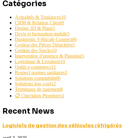
Catégories
Actualités & Tendances
10
CRM & Relation Client
9
Design 3D & Plans
5
Devis et facturation mobile
5
Diagnostic Véhicule Connecté
6
Gestion des Pièces Détachées
5
Gestion des Stocks
10
Intervention d'urgence & Planning
5
Logistique & Livraison
10
Outils e-commerce
11
Respect normes sanitaires
3
Solutions comptabilité
6
Solutions low-cost
12
Terminaux de paiement
8
📋 Checklists Plombiers
1
Recent News
Logiciels de gestion des véhicules réfrigérés
avril 3, 2025