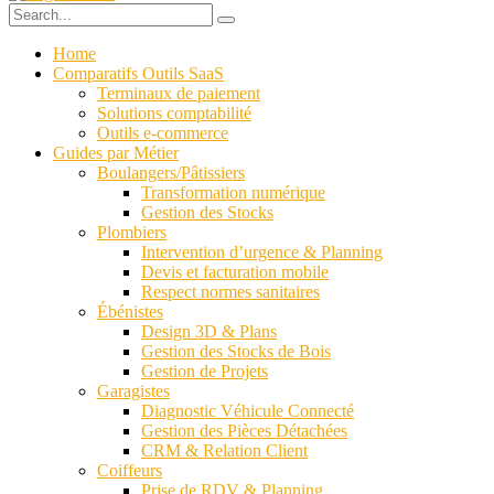
Home
Comparatifs Outils SaaS
Terminaux de paiement
Solutions comptabilité
Outils e-commerce
Guides par Métier
Boulangers/Pâtissiers
Transformation numérique
Gestion des Stocks
Plombiers
Intervention d’urgence & Planning
Devis et facturation mobile
Respect normes sanitaires
Ébénistes
Design 3D & Plans
Gestion des Stocks de Bois
Gestion de Projets
Garagistes
Diagnostic Véhicule Connecté
Gestion des Pièces Détachées
CRM & Relation Client
Coiffeurs
Prise de RDV & Planning