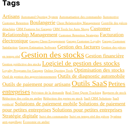
Tags
Artisans
Automated Quoting System
Automatisation des commandes
Automotive
Boulangerie
Customer Retention
Client Relationship Management
Contrôle des pièces
Customer
détachées
CRM Features for Garages
CRM Tools for Auto Shops
Relationship Management
Facturation
Customer Retention Strategies
électronique
Garage Client Engagement
Garage Customer Loyalty
Garage Customer
Gestion des factures
Satisfaction
Garage Estimation Software
Gestion des pièces
Gestion des stocks
Gestion financière
en temps réel
Logiciel de gestion des stocks
Gestion prédictive des stocks
Optimisation des stocks
Loyalty Programs for Garages
Online Quoting Tools
Outils de diagnostic automobile
Outil de gestion des approvisionnements
Outils SaaS
Petites
Outils de paiement pour artisans
entreprises
Prévision de la demande
Real-Time Quote Tracking
Ruptures de stock
Réduction des coûts en atelier
Réduction des pertes en stock
SaaS CRM Solutions
SaaS
Solutions de paiement mobile
Solutions de paiement
prédictif
pour petites entreprises
Solutions pour petites entreprises
Stratégie digitale
Suivi des commandes
Suivi en temps réel des pièces
Système
anti-gaspillage
Économie en atelier