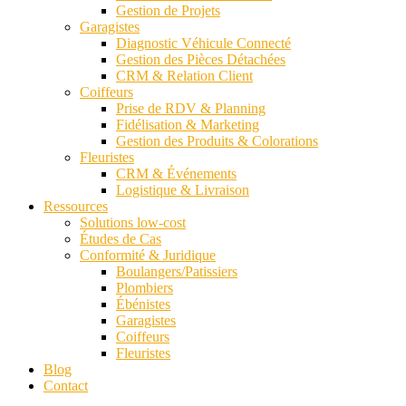
Gestion de Projets
Garagistes
Diagnostic Véhicule Connecté
Gestion des Pièces Détachées
CRM & Relation Client
Coiffeurs
Prise de RDV & Planning
Fidélisation & Marketing
Gestion des Produits & Colorations
Fleuristes
CRM & Événements
Logistique & Livraison
Ressources
Solutions low-cost
Études de Cas
Conformité & Juridique
Boulangers/Patissiers
Plombiers
Ébénistes
Garagistes
Coiffeurs
Fleuristes
Blog
Contact