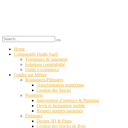
Home
Comparatifs Outils SaaS
Terminaux de paiement
Solutions comptabilité
Outils e-commerce
Guides par Métier
Boulangers/Pâtissiers
Transformation numérique
Gestion des Stocks
Plombiers
Intervention d’urgence & Planning
Devis et facturation mobile
Respect normes sanitaires
Ébénistes
Design 3D & Plans
Gestion des Stocks de Bois