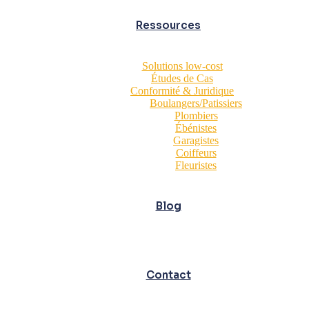
Ressources
Solutions low-cost
Études de Cas
Conformité & Juridique
Boulangers/Patissiers
Plombiers
Ébénistes
Garagistes
Coiffeurs
Fleuristes
Blog
Contact