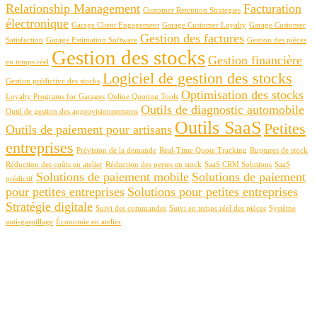
Relationship Management
Facturation
Customer Retention Strategies
électronique
Garage Client Engagement
Garage Customer Loyalty
Garage Customer
Gestion des factures
Satisfaction
Garage Estimation Software
Gestion des pièces
Gestion des stocks
Gestion financière
en temps réel
Logiciel de gestion des stocks
Gestion prédictive des stocks
Optimisation des stocks
Loyalty Programs for Garages
Online Quoting Tools
Outils de diagnostic automobile
Outil de gestion des approvisionnements
Outils SaaS
Petites
Outils de paiement pour artisans
entreprises
Prévision de la demande
Real-Time Quote Tracking
Ruptures de stock
Réduction des coûts en atelier
Réduction des pertes en stock
SaaS CRM Solutions
SaaS
Solutions de paiement mobile
Solutions de paiement
prédictif
pour petites entreprises
Solutions pour petites entreprises
Stratégie digitale
Suivi des commandes
Suivi en temps réel des pièces
Système
anti-gaspillage
Économie en atelier