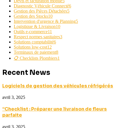
Devis et facturation mobile
5
Diagnostic Véhicule Connecté
6
Gestion des Pièces Détachées
5
Gestion des Stocks
10
Intervention d'urgence & Planning
5
Logistique & Livraison
10
Outils e-commerce
11
Respect normes sanitaires
3
Solutions comptabilité
6
Solutions low-cost
12
Terminaux de paiement
8
📋 Checklists Plombiers
1
Recent News
Logiciels de gestion des véhicules réfrigérés
avril 3, 2025
“Checklist : Préparer une livraison de fleurs
parfaite
avril 3, 2025