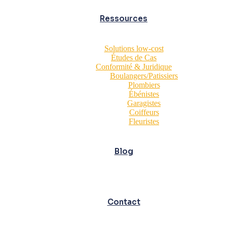
Ressources
Solutions low-cost
Études de Cas
Conformité & Juridique
Boulangers/Patissiers
Plombiers
Ébénistes
Garagistes
Coiffeurs
Fleuristes
Blog
Contact