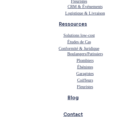
Fleuristes
CRM & Événements
Logistique & Livraison
Ressources
Solutions low-cost
Études de Cas
Conformité & Juridique
Boulangers/Patissiers
Plombiers
Ébénistes
Garagistes
Coiffeurs
Fleuristes
Blog
Contact