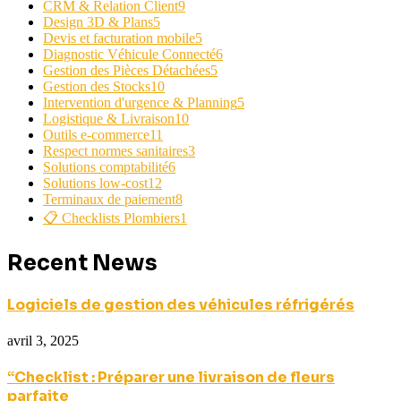
CRM & Relation Client
9
Design 3D & Plans
5
Devis et facturation mobile
5
Diagnostic Véhicule Connecté
6
Gestion des Pièces Détachées
5
Gestion des Stocks
10
Intervention d'urgence & Planning
5
Logistique & Livraison
10
Outils e-commerce
11
Respect normes sanitaires
3
Solutions comptabilité
6
Solutions low-cost
12
Terminaux de paiement
8
📋 Checklists Plombiers
1
Recent News
Logiciels de gestion des véhicules réfrigérés
avril 3, 2025
“Checklist : Préparer une livraison de fleurs
parfaite