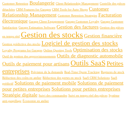
Boulangerie
Customer Retention
Client Relationship Management
Contrôle des pièces
Customer
détachées
CRM Features for Garages
CRM Tools for Auto Shops
Relationship Management
Facturation
Customer Retention Strategies
électronique
Garage Client Engagement
Garage Customer Loyalty
Garage Customer
Gestion des factures
Satisfaction
Garage Estimation Software
Gestion des pièces
Gestion des stocks
Gestion financière
en temps réel
Logiciel de gestion des stocks
Gestion prédictive des stocks
Optimisation des stocks
Loyalty Programs for Garages
Online Quoting Tools
Outils de diagnostic automobile
Outil de gestion des approvisionnements
Outils SaaS
Petites
Outils de paiement pour artisans
entreprises
Prévision de la demande
Real-Time Quote Tracking
Ruptures de stock
Réduction des coûts en atelier
Réduction des pertes en stock
SaaS CRM Solutions
SaaS
Solutions de paiement mobile
Solutions de paiement
prédictif
pour petites entreprises
Solutions pour petites entreprises
Stratégie digitale
Suivi des commandes
Suivi en temps réel des pièces
Système
anti-gaspillage
Économie en atelier