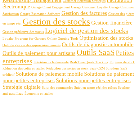
Customer Retention Strategies
électronique
Garage Client Engagement
Garage Customer Loyalty
Garage Customer
Gestion des factures
Satisfaction
Garage Estimation Software
Gestion des pièces
Gestion des stocks
Gestion financière
en temps réel
Logiciel de gestion des stocks
Gestion prédictive des stocks
Optimisation des stocks
Loyalty Programs for Garages
Online Quoting Tools
Outils de diagnostic automobile
Outil de gestion des approvisionnements
Outils SaaS
Petites
Outils de paiement pour artisans
entreprises
Prévision de la demande
Real-Time Quote Tracking
Ruptures de stock
Réduction des coûts en atelier
Réduction des pertes en stock
SaaS CRM Solutions
SaaS
Solutions de paiement mobile
Solutions de paiement
prédictif
pour petites entreprises
Solutions pour petites entreprises
Stratégie digitale
Suivi des commandes
Suivi en temps réel des pièces
Système
anti-gaspillage
Économie en atelier