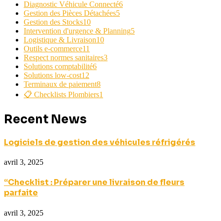
Diagnostic Véhicule Connecté
6
Gestion des Pièces Détachées
5
Gestion des Stocks
10
Intervention d'urgence & Planning
5
Logistique & Livraison
10
Outils e-commerce
11
Respect normes sanitaires
3
Solutions comptabilité
6
Solutions low-cost
12
Terminaux de paiement
8
📋 Checklists Plombiers
1
Recent News
Logiciels de gestion des véhicules réfrigérés
avril 3, 2025
“Checklist : Préparer une livraison de fleurs
parfaite
avril 3, 2025