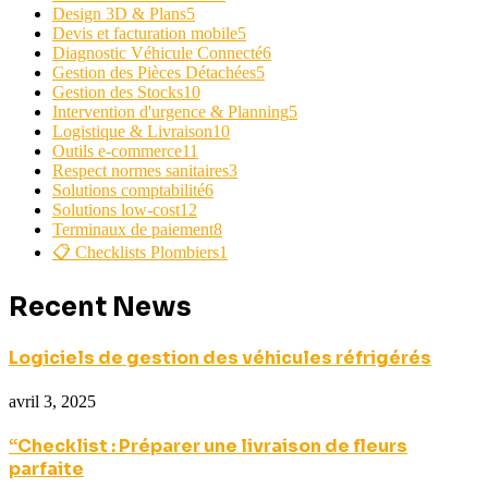
Design 3D & Plans
5
Devis et facturation mobile
5
Diagnostic Véhicule Connecté
6
Gestion des Pièces Détachées
5
Gestion des Stocks
10
Intervention d'urgence & Planning
5
Logistique & Livraison
10
Outils e-commerce
11
Respect normes sanitaires
3
Solutions comptabilité
6
Solutions low-cost
12
Terminaux de paiement
8
📋 Checklists Plombiers
1
Recent News
Logiciels de gestion des véhicules réfrigérés
avril 3, 2025
“Checklist : Préparer une livraison de fleurs
parfaite