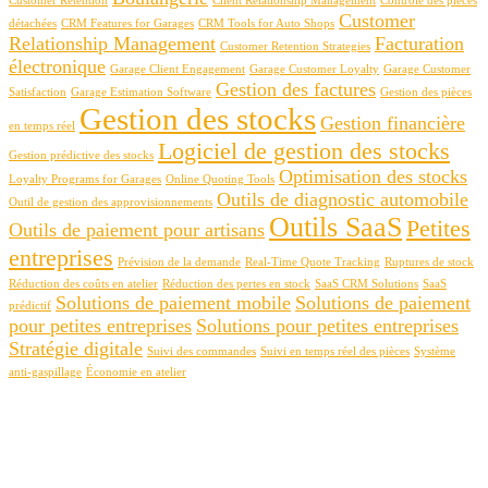
Customer Retention
Client Relationship Management
Contrôle des pièces
Customer
détachées
CRM Features for Garages
CRM Tools for Auto Shops
Relationship Management
Facturation
Customer Retention Strategies
électronique
Garage Client Engagement
Garage Customer Loyalty
Garage Customer
Gestion des factures
Satisfaction
Garage Estimation Software
Gestion des pièces
Gestion des stocks
Gestion financière
en temps réel
Logiciel de gestion des stocks
Gestion prédictive des stocks
Optimisation des stocks
Loyalty Programs for Garages
Online Quoting Tools
Outils de diagnostic automobile
Outil de gestion des approvisionnements
Outils SaaS
Petites
Outils de paiement pour artisans
entreprises
Prévision de la demande
Real-Time Quote Tracking
Ruptures de stock
Réduction des coûts en atelier
Réduction des pertes en stock
SaaS CRM Solutions
SaaS
Solutions de paiement mobile
Solutions de paiement
prédictif
pour petites entreprises
Solutions pour petites entreprises
Stratégie digitale
Suivi des commandes
Suivi en temps réel des pièces
Système
anti-gaspillage
Économie en atelier