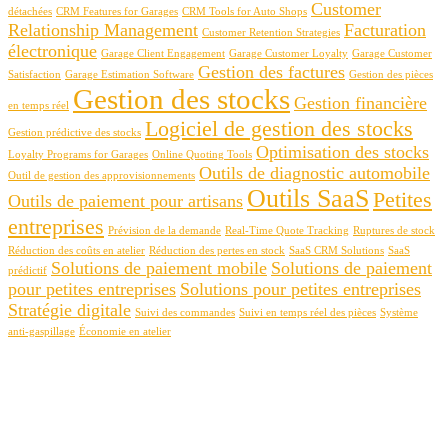
Customer
détachées
CRM Features for Garages
CRM Tools for Auto Shops
Relationship Management
Facturation
Customer Retention Strategies
électronique
Garage Client Engagement
Garage Customer Loyalty
Garage Customer
Gestion des factures
Satisfaction
Garage Estimation Software
Gestion des pièces
Gestion des stocks
Gestion financière
en temps réel
Logiciel de gestion des stocks
Gestion prédictive des stocks
Optimisation des stocks
Loyalty Programs for Garages
Online Quoting Tools
Outils de diagnostic automobile
Outil de gestion des approvisionnements
Outils SaaS
Petites
Outils de paiement pour artisans
entreprises
Prévision de la demande
Real-Time Quote Tracking
Ruptures de stock
Réduction des coûts en atelier
Réduction des pertes en stock
SaaS CRM Solutions
SaaS
Solutions de paiement mobile
Solutions de paiement
prédictif
pour petites entreprises
Solutions pour petites entreprises
Stratégie digitale
Suivi des commandes
Suivi en temps réel des pièces
Système
anti-gaspillage
Économie en atelier