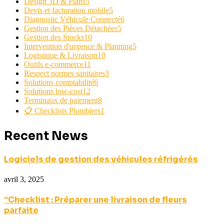
Design 3D & Plans
5
Devis et facturation mobile
5
Diagnostic Véhicule Connecté
6
Gestion des Pièces Détachées
5
Gestion des Stocks
10
Intervention d'urgence & Planning
5
Logistique & Livraison
10
Outils e-commerce
11
Respect normes sanitaires
3
Solutions comptabilité
6
Solutions low-cost
12
Terminaux de paiement
8
📋 Checklists Plombiers
1
Recent News
Logiciels de gestion des véhicules réfrigérés
avril 3, 2025
“Checklist : Préparer une livraison de fleurs
parfaite