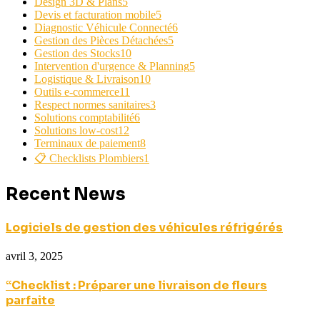
Design 3D & Plans
5
Devis et facturation mobile
5
Diagnostic Véhicule Connecté
6
Gestion des Pièces Détachées
5
Gestion des Stocks
10
Intervention d'urgence & Planning
5
Logistique & Livraison
10
Outils e-commerce
11
Respect normes sanitaires
3
Solutions comptabilité
6
Solutions low-cost
12
Terminaux de paiement
8
📋 Checklists Plombiers
1
Recent News
Logiciels de gestion des véhicules réfrigérés
avril 3, 2025
“Checklist : Préparer une livraison de fleurs
parfaite