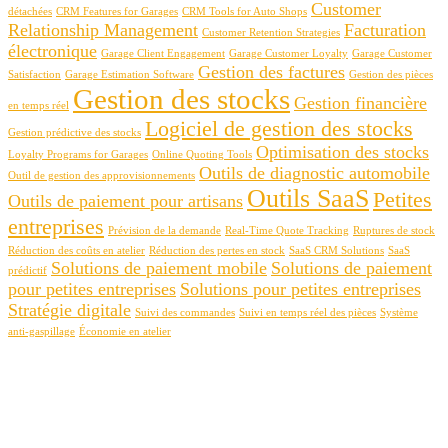
Customer
détachées
CRM Features for Garages
CRM Tools for Auto Shops
Relationship Management
Facturation
Customer Retention Strategies
électronique
Garage Client Engagement
Garage Customer Loyalty
Garage Customer
Gestion des factures
Satisfaction
Garage Estimation Software
Gestion des pièces
Gestion des stocks
Gestion financière
en temps réel
Logiciel de gestion des stocks
Gestion prédictive des stocks
Optimisation des stocks
Loyalty Programs for Garages
Online Quoting Tools
Outils de diagnostic automobile
Outil de gestion des approvisionnements
Outils SaaS
Petites
Outils de paiement pour artisans
entreprises
Prévision de la demande
Real-Time Quote Tracking
Ruptures de stock
Réduction des coûts en atelier
Réduction des pertes en stock
SaaS CRM Solutions
SaaS
Solutions de paiement mobile
Solutions de paiement
prédictif
pour petites entreprises
Solutions pour petites entreprises
Stratégie digitale
Suivi des commandes
Suivi en temps réel des pièces
Système
anti-gaspillage
Économie en atelier