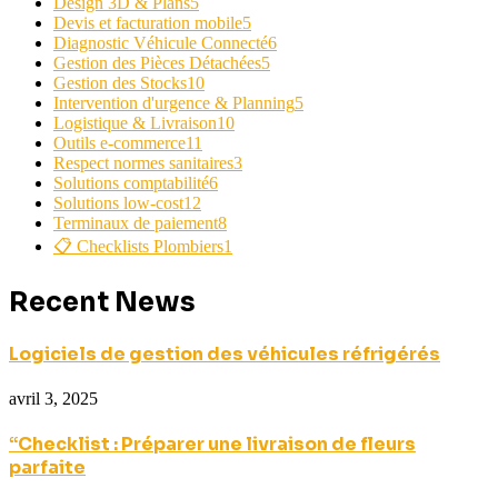
Design 3D & Plans
5
Devis et facturation mobile
5
Diagnostic Véhicule Connecté
6
Gestion des Pièces Détachées
5
Gestion des Stocks
10
Intervention d'urgence & Planning
5
Logistique & Livraison
10
Outils e-commerce
11
Respect normes sanitaires
3
Solutions comptabilité
6
Solutions low-cost
12
Terminaux de paiement
8
📋 Checklists Plombiers
1
Recent News
Logiciels de gestion des véhicules réfrigérés
avril 3, 2025
“Checklist : Préparer une livraison de fleurs
parfaite