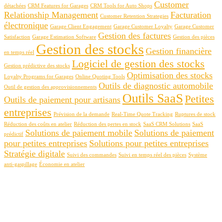
Customer
détachées
CRM Features for Garages
CRM Tools for Auto Shops
Relationship Management
Facturation
Customer Retention Strategies
électronique
Garage Client Engagement
Garage Customer Loyalty
Garage Customer
Gestion des factures
Satisfaction
Garage Estimation Software
Gestion des pièces
Gestion des stocks
Gestion financière
en temps réel
Logiciel de gestion des stocks
Gestion prédictive des stocks
Optimisation des stocks
Loyalty Programs for Garages
Online Quoting Tools
Outils de diagnostic automobile
Outil de gestion des approvisionnements
Outils SaaS
Petites
Outils de paiement pour artisans
entreprises
Prévision de la demande
Real-Time Quote Tracking
Ruptures de stock
Réduction des coûts en atelier
Réduction des pertes en stock
SaaS CRM Solutions
SaaS
Solutions de paiement mobile
Solutions de paiement
prédictif
pour petites entreprises
Solutions pour petites entreprises
Stratégie digitale
Suivi des commandes
Suivi en temps réel des pièces
Système
anti-gaspillage
Économie en atelier