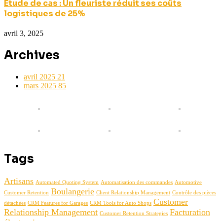
Étude de cas : Un fleuriste réduit ses coûts
logistiques de 25%
avril 3, 2025
Archives
avril 2025
21
mars 2025
85
Tags
Artisans
Automated Quoting System
Automatisation des commandes
Automotive
Boulangerie
Customer Retention
Client Relationship Management
Contrôle des pièces
Customer
détachées
CRM Features for Garages
CRM Tools for Auto Shops
Relationship Management
Facturation
Customer Retention Strategies