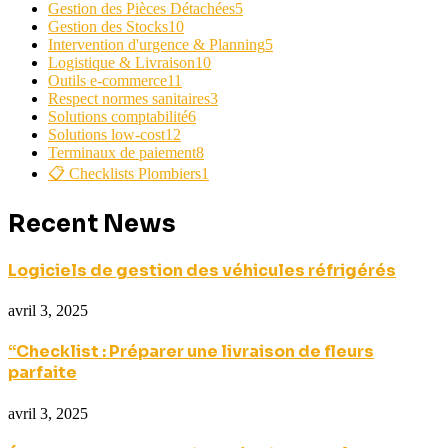
Gestion des Pièces Détachées
5
Gestion des Stocks
10
Intervention d'urgence & Planning
5
Logistique & Livraison
10
Outils e-commerce
11
Respect normes sanitaires
3
Solutions comptabilité
6
Solutions low-cost
12
Terminaux de paiement
8
📋 Checklists Plombiers
1
Recent News
Logiciels de gestion des véhicules réfrigérés
avril 3, 2025
“Checklist : Préparer une livraison de fleurs
parfaite
avril 3, 2025