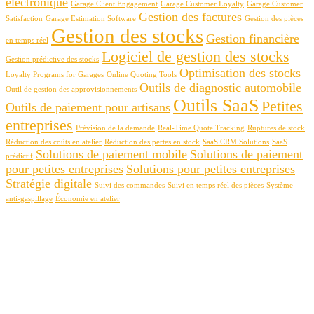
électronique
Garage Client Engagement
Garage Customer Loyalty
Garage Customer
Gestion des factures
Satisfaction
Garage Estimation Software
Gestion des pièces
Gestion des stocks
Gestion financière
en temps réel
Logiciel de gestion des stocks
Gestion prédictive des stocks
Optimisation des stocks
Loyalty Programs for Garages
Online Quoting Tools
Outils de diagnostic automobile
Outil de gestion des approvisionnements
Outils SaaS
Petites
Outils de paiement pour artisans
entreprises
Prévision de la demande
Real-Time Quote Tracking
Ruptures de stock
Réduction des coûts en atelier
Réduction des pertes en stock
SaaS CRM Solutions
SaaS
Solutions de paiement mobile
Solutions de paiement
prédictif
pour petites entreprises
Solutions pour petites entreprises
Stratégie digitale
Suivi des commandes
Suivi en temps réel des pièces
Système
anti-gaspillage
Économie en atelier