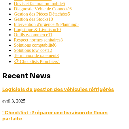
Devis et facturation mobile
5
Diagnostic Véhicule Connecté
6
Gestion des Pièces Détachées
5
Gestion des Stocks
10
Intervention d'urgence & Planning
5
Logistique & Livraison
10
Outils e-commerce
11
Respect normes sanitaires
3
Solutions comptabilité
6
Solutions low-cost
12
Terminaux de paiement
8
📋 Checklists Plombiers
1
Recent News
Logiciels de gestion des véhicules réfrigérés
avril 3, 2025
“Checklist : Préparer une livraison de fleurs
parfaite