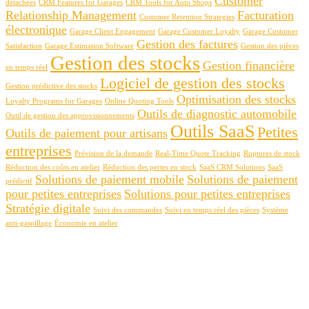
Customer
détachées
CRM Features for Garages
CRM Tools for Auto Shops
Relationship Management
Facturation
Customer Retention Strategies
électronique
Garage Client Engagement
Garage Customer Loyalty
Garage Customer
Gestion des factures
Satisfaction
Garage Estimation Software
Gestion des pièces
Gestion des stocks
Gestion financière
en temps réel
Logiciel de gestion des stocks
Gestion prédictive des stocks
Optimisation des stocks
Loyalty Programs for Garages
Online Quoting Tools
Outils de diagnostic automobile
Outil de gestion des approvisionnements
Outils SaaS
Petites
Outils de paiement pour artisans
entreprises
Prévision de la demande
Real-Time Quote Tracking
Ruptures de stock
Réduction des coûts en atelier
Réduction des pertes en stock
SaaS CRM Solutions
SaaS
Solutions de paiement mobile
Solutions de paiement
prédictif
pour petites entreprises
Solutions pour petites entreprises
Stratégie digitale
Suivi des commandes
Suivi en temps réel des pièces
Système
anti-gaspillage
Économie en atelier