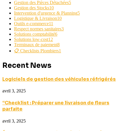
Gestion des Pièces Détachées
5
Gestion des Stocks
10
Intervention d'urgence & Planning
5
Logistique & Livraison
10
Outils e-commerce
11
Respect normes sanitaires
3
Solutions comptabilité
6
Solutions low-cost
12
Terminaux de paiement
8
📋 Checklists Plombiers
1
Recent News
Logiciels de gestion des véhicules réfrigérés
avril 3, 2025
“Checklist : Préparer une livraison de fleurs
parfaite
avril 3, 2025