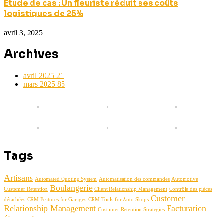
Étude de cas : Un fleuriste réduit ses coûts
logistiques de 25%
avril 3, 2025
Archives
avril 2025
21
mars 2025
85
Tags
Artisans
Automated Quoting System
Automatisation des commandes
Automotive
Boulangerie
Customer Retention
Client Relationship Management
Contrôle des pièces
Customer
détachées
CRM Features for Garages
CRM Tools for Auto Shops
Relationship Management
Facturation
Customer Retention Strategies