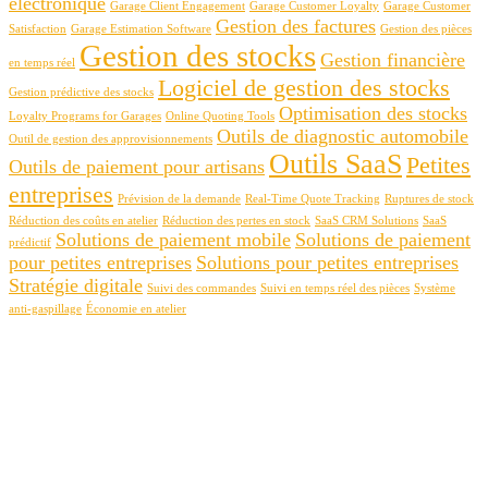
électronique
Garage Client Engagement
Garage Customer Loyalty
Garage Customer
Gestion des factures
Satisfaction
Garage Estimation Software
Gestion des pièces
Gestion des stocks
Gestion financière
en temps réel
Logiciel de gestion des stocks
Gestion prédictive des stocks
Optimisation des stocks
Loyalty Programs for Garages
Online Quoting Tools
Outils de diagnostic automobile
Outil de gestion des approvisionnements
Outils SaaS
Petites
Outils de paiement pour artisans
entreprises
Prévision de la demande
Real-Time Quote Tracking
Ruptures de stock
Réduction des coûts en atelier
Réduction des pertes en stock
SaaS CRM Solutions
SaaS
Solutions de paiement mobile
Solutions de paiement
prédictif
pour petites entreprises
Solutions pour petites entreprises
Stratégie digitale
Suivi des commandes
Suivi en temps réel des pièces
Système
anti-gaspillage
Économie en atelier