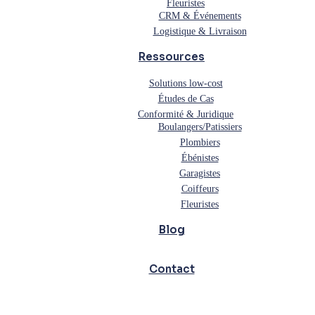
Fleuristes
CRM & Événements
Logistique & Livraison
Ressources
Solutions low-cost
Études de Cas
Conformité & Juridique
Boulangers/Patissiers
Plombiers
Ébénistes
Garagistes
Coiffeurs
Fleuristes
Blog
Contact