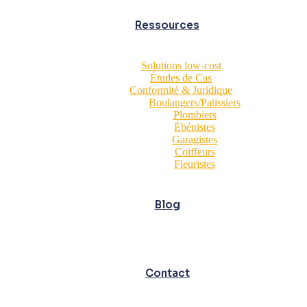
Ressources
Solutions low-cost
Études de Cas
Conformité & Juridique
Boulangers/Patissiers
Plombiers
Ébénistes
Garagistes
Coiffeurs
Fleuristes
Blog
Contact