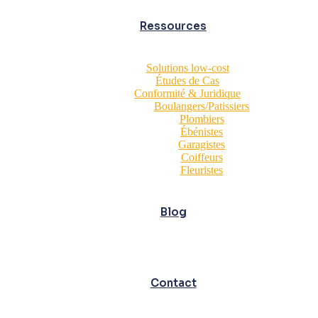
Ressources
Solutions low-cost
Études de Cas
Conformité & Juridique
Boulangers/Patissiers
Plombiers
Ébénistes
Garagistes
Coiffeurs
Fleuristes
Blog
Contact