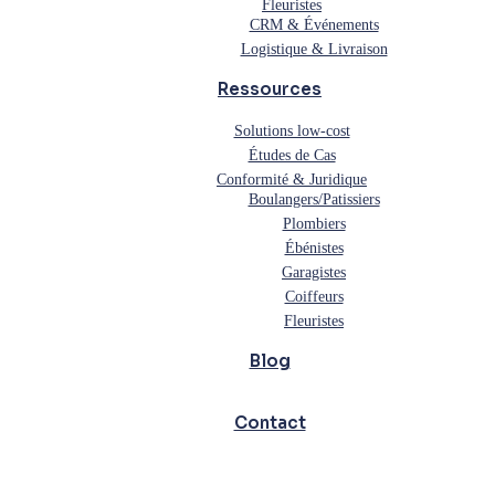
Fleuristes
CRM & Événements
Logistique & Livraison
Ressources
Solutions low-cost
Études de Cas
Conformité & Juridique
Boulangers/Patissiers
Plombiers
Ébénistes
Garagistes
Coiffeurs
Fleuristes
Blog
Contact