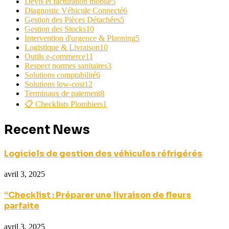
Devis et facturation mobile
5
Diagnostic Véhicule Connecté
6
Gestion des Pièces Détachées
5
Gestion des Stocks
10
Intervention d'urgence & Planning
5
Logistique & Livraison
10
Outils e-commerce
11
Respect normes sanitaires
3
Solutions comptabilité
6
Solutions low-cost
12
Terminaux de paiement
8
📋 Checklists Plombiers
1
Recent News
Logiciels de gestion des véhicules réfrigérés
avril 3, 2025
“Checklist : Préparer une livraison de fleurs
parfaite
avril 3, 2025