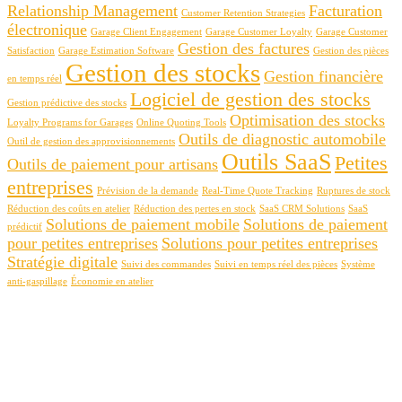
Relationship Management
Facturation
Customer Retention Strategies
électronique
Garage Client Engagement
Garage Customer Loyalty
Garage Customer
Gestion des factures
Satisfaction
Garage Estimation Software
Gestion des pièces
Gestion des stocks
Gestion financière
en temps réel
Logiciel de gestion des stocks
Gestion prédictive des stocks
Optimisation des stocks
Loyalty Programs for Garages
Online Quoting Tools
Outils de diagnostic automobile
Outil de gestion des approvisionnements
Outils SaaS
Petites
Outils de paiement pour artisans
entreprises
Prévision de la demande
Real-Time Quote Tracking
Ruptures de stock
Réduction des coûts en atelier
Réduction des pertes en stock
SaaS CRM Solutions
SaaS
Solutions de paiement mobile
Solutions de paiement
prédictif
pour petites entreprises
Solutions pour petites entreprises
Stratégie digitale
Suivi des commandes
Suivi en temps réel des pièces
Système
anti-gaspillage
Économie en atelier