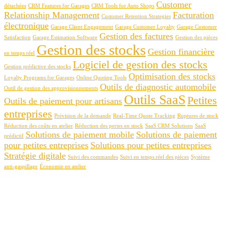
Customer
détachées
CRM Features for Garages
CRM Tools for Auto Shops
Relationship Management
Facturation
Customer Retention Strategies
électronique
Garage Client Engagement
Garage Customer Loyalty
Garage Customer
Gestion des factures
Satisfaction
Garage Estimation Software
Gestion des pièces
Gestion des stocks
Gestion financière
en temps réel
Logiciel de gestion des stocks
Gestion prédictive des stocks
Optimisation des stocks
Loyalty Programs for Garages
Online Quoting Tools
Outils de diagnostic automobile
Outil de gestion des approvisionnements
Outils SaaS
Petites
Outils de paiement pour artisans
entreprises
Prévision de la demande
Real-Time Quote Tracking
Ruptures de stock
Réduction des coûts en atelier
Réduction des pertes en stock
SaaS CRM Solutions
SaaS
Solutions de paiement mobile
Solutions de paiement
prédictif
pour petites entreprises
Solutions pour petites entreprises
Stratégie digitale
Suivi des commandes
Suivi en temps réel des pièces
Système
anti-gaspillage
Économie en atelier