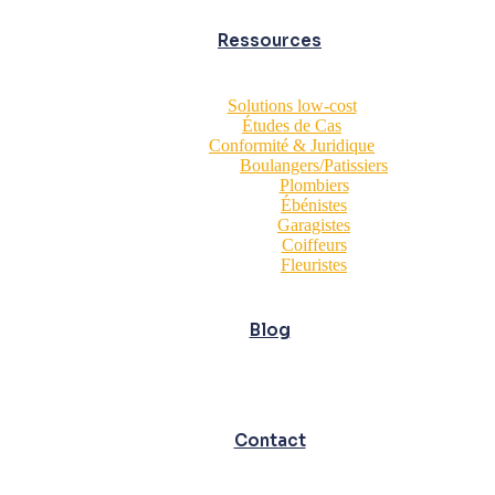
Ressources
Solutions low-cost
Études de Cas
Conformité & Juridique
Boulangers/Patissiers
Plombiers
Ébénistes
Garagistes
Coiffeurs
Fleuristes
Blog
Contact