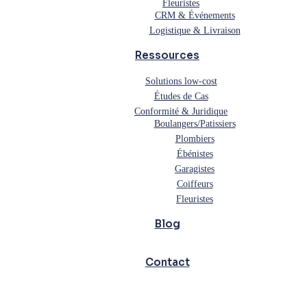
Fleuristes
CRM & Événements
Logistique & Livraison
Ressources
Solutions low-cost
Études de Cas
Conformité & Juridique
Boulangers/Patissiers
Plombiers
Ébénistes
Garagistes
Coiffeurs
Fleuristes
Blog
Contact