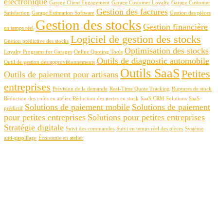
électronique
Garage Client Engagement
Garage Customer Loyalty
Garage Customer
Gestion des factures
Satisfaction
Garage Estimation Software
Gestion des pièces
Gestion des stocks
Gestion financière
en temps réel
Logiciel de gestion des stocks
Gestion prédictive des stocks
Optimisation des stocks
Loyalty Programs for Garages
Online Quoting Tools
Outils de diagnostic automobile
Outil de gestion des approvisionnements
Outils SaaS
Petites
Outils de paiement pour artisans
entreprises
Prévision de la demande
Real-Time Quote Tracking
Ruptures de stock
Réduction des coûts en atelier
Réduction des pertes en stock
SaaS CRM Solutions
SaaS
Solutions de paiement mobile
Solutions de paiement
prédictif
pour petites entreprises
Solutions pour petites entreprises
Stratégie digitale
Suivi des commandes
Suivi en temps réel des pièces
Système
anti-gaspillage
Économie en atelier