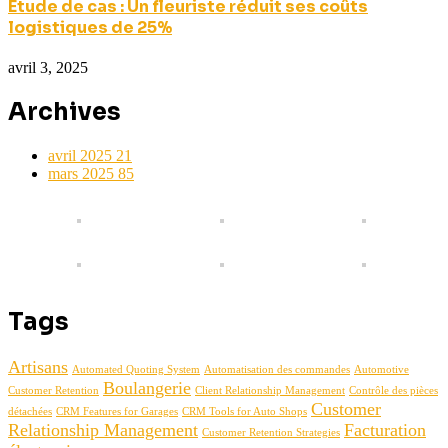
Étude de cas : Un fleuriste réduit ses coûts
logistiques de 25%
avril 3, 2025
Archives
avril 2025
21
mars 2025
85
Tags
Artisans
Automated Quoting System
Automatisation des commandes
Automotive
Boulangerie
Customer Retention
Client Relationship Management
Contrôle des pièces
Customer
détachées
CRM Features for Garages
CRM Tools for Auto Shops
Relationship Management
Facturation
Customer Retention Strategies