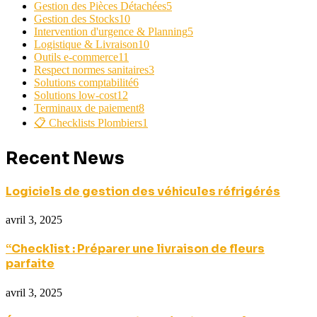
Gestion des Pièces Détachées
5
Gestion des Stocks
10
Intervention d'urgence & Planning
5
Logistique & Livraison
10
Outils e-commerce
11
Respect normes sanitaires
3
Solutions comptabilité
6
Solutions low-cost
12
Terminaux de paiement
8
📋 Checklists Plombiers
1
Recent News
Logiciels de gestion des véhicules réfrigérés
avril 3, 2025
“Checklist : Préparer une livraison de fleurs
parfaite
avril 3, 2025