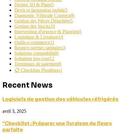
Design 3D & Plans
5
Devis et facturation mobile
5
Diagnostic Véhicule Connecté
6
Gestion des Pièces Détachées
5
Gestion des Stocks
10
Intervention d'urgence & Planning
5
Logistique & Livraison
10
Outils e-commerce
11
Respect normes sanitaires
3
Solutions comptabilité
6
Solutions low-cost
12
Terminaux de paiement
8
📋 Checklists Plombiers
1
Recent News
Logiciels de gestion des véhicules réfrigérés
avril 3, 2025
“Checklist : Préparer une livraison de fleurs
parfaite