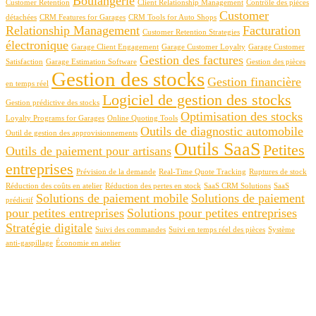
Boulangerie
Customer Retention
Client Relationship Management
Contrôle des pièces
Customer
détachées
CRM Features for Garages
CRM Tools for Auto Shops
Relationship Management
Facturation
Customer Retention Strategies
électronique
Garage Client Engagement
Garage Customer Loyalty
Garage Customer
Gestion des factures
Satisfaction
Garage Estimation Software
Gestion des pièces
Gestion des stocks
Gestion financière
en temps réel
Logiciel de gestion des stocks
Gestion prédictive des stocks
Optimisation des stocks
Loyalty Programs for Garages
Online Quoting Tools
Outils de diagnostic automobile
Outil de gestion des approvisionnements
Outils SaaS
Petites
Outils de paiement pour artisans
entreprises
Prévision de la demande
Real-Time Quote Tracking
Ruptures de stock
Réduction des coûts en atelier
Réduction des pertes en stock
SaaS CRM Solutions
SaaS
Solutions de paiement mobile
Solutions de paiement
prédictif
pour petites entreprises
Solutions pour petites entreprises
Stratégie digitale
Suivi des commandes
Suivi en temps réel des pièces
Système
anti-gaspillage
Économie en atelier