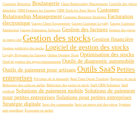
Boulangerie
Customer Retention
Client Relationship Management
Contrôle des pièces
Customer
détachées
CRM Features for Garages
CRM Tools for Auto Shops
Relationship Management
Facturation
Customer Retention Strategies
électronique
Garage Client Engagement
Garage Customer Loyalty
Garage Customer
Gestion des factures
Satisfaction
Garage Estimation Software
Gestion des pièces
Gestion des stocks
Gestion financière
en temps réel
Logiciel de gestion des stocks
Gestion prédictive des stocks
Optimisation des stocks
Loyalty Programs for Garages
Online Quoting Tools
Outils de diagnostic automobile
Outil de gestion des approvisionnements
Outils SaaS
Petites
Outils de paiement pour artisans
entreprises
Prévision de la demande
Real-Time Quote Tracking
Ruptures de stock
Réduction des coûts en atelier
Réduction des pertes en stock
SaaS CRM Solutions
SaaS
Solutions de paiement mobile
Solutions de paiement
prédictif
pour petites entreprises
Solutions pour petites entreprises
Stratégie digitale
Suivi des commandes
Suivi en temps réel des pièces
Système
anti-gaspillage
Économie en atelier