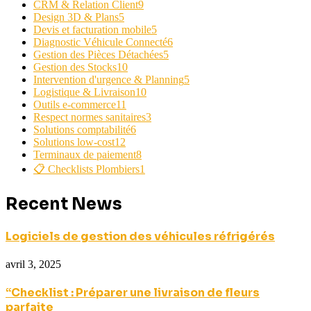
CRM & Relation Client
9
Design 3D & Plans
5
Devis et facturation mobile
5
Diagnostic Véhicule Connecté
6
Gestion des Pièces Détachées
5
Gestion des Stocks
10
Intervention d'urgence & Planning
5
Logistique & Livraison
10
Outils e-commerce
11
Respect normes sanitaires
3
Solutions comptabilité
6
Solutions low-cost
12
Terminaux de paiement
8
📋 Checklists Plombiers
1
Recent News
Logiciels de gestion des véhicules réfrigérés
avril 3, 2025
“Checklist : Préparer une livraison de fleurs
parfaite