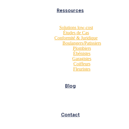
Ressources
Solutions low-cost
Études de Cas
Conformité & Juridique
Boulangers/Patissiers
Plombiers
Ébénistes
Garagistes
Coiffeurs
Fleuristes
Blog
Contact