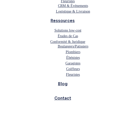
Fleuristes
CRM & Événements
Logistique & Livraison
Ressources
Solutions low-cost
Études de Cas
Conformité & Juridique
Boulangers/Patissiers
Plombiers
Ébénistes
Garagistes
Coiffeurs
Fleuristes
Blog
Contact