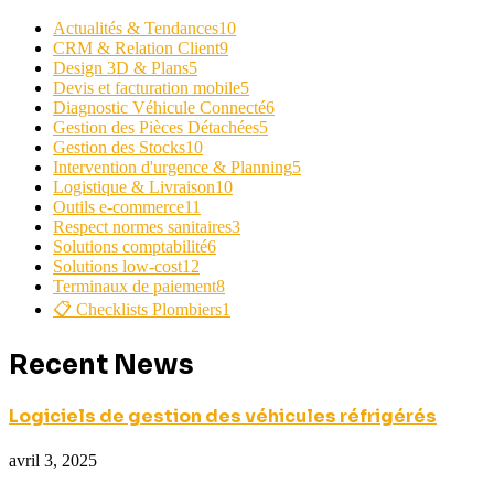
Actualités & Tendances
10
CRM & Relation Client
9
Design 3D & Plans
5
Devis et facturation mobile
5
Diagnostic Véhicule Connecté
6
Gestion des Pièces Détachées
5
Gestion des Stocks
10
Intervention d'urgence & Planning
5
Logistique & Livraison
10
Outils e-commerce
11
Respect normes sanitaires
3
Solutions comptabilité
6
Solutions low-cost
12
Terminaux de paiement
8
📋 Checklists Plombiers
1
Recent News
Logiciels de gestion des véhicules réfrigérés
avril 3, 2025