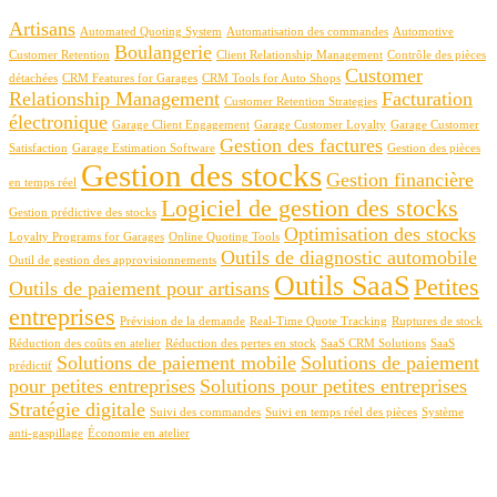
Artisans
Automated Quoting System
Automatisation des commandes
Automotive
Boulangerie
Customer Retention
Client Relationship Management
Contrôle des pièces
Customer
détachées
CRM Features for Garages
CRM Tools for Auto Shops
Relationship Management
Facturation
Customer Retention Strategies
électronique
Garage Client Engagement
Garage Customer Loyalty
Garage Customer
Gestion des factures
Satisfaction
Garage Estimation Software
Gestion des pièces
Gestion des stocks
Gestion financière
en temps réel
Logiciel de gestion des stocks
Gestion prédictive des stocks
Optimisation des stocks
Loyalty Programs for Garages
Online Quoting Tools
Outils de diagnostic automobile
Outil de gestion des approvisionnements
Outils SaaS
Petites
Outils de paiement pour artisans
entreprises
Prévision de la demande
Real-Time Quote Tracking
Ruptures de stock
Réduction des coûts en atelier
Réduction des pertes en stock
SaaS CRM Solutions
SaaS
Solutions de paiement mobile
Solutions de paiement
prédictif
pour petites entreprises
Solutions pour petites entreprises
Stratégie digitale
Suivi des commandes
Suivi en temps réel des pièces
Système
anti-gaspillage
Économie en atelier