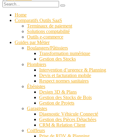
Home
Comparatifs Outils SaaS
Terminaux de paiement
Solutions comptabilité
Outils e-commerce
Guides par Métier
Boulangers/Pâtissiers
Transformation numérique
Gestion des Stocks
Plombiers
Intervention d’urgence & Planning
Devis et facturation mobile
Respect normes sanitaires
Ébénistes
Design 3D & Plans
Gestion des Stocks de Bois
Gestion de Projets
Garagistes
Diagnostic Véhicule Connecté
Gestion des Pièces Détachées
CRM & Relation Client
Coiffeurs
Prise de RDV & Planning