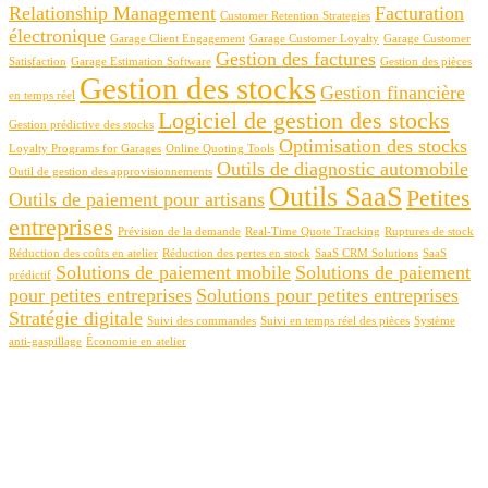
Relationship Management
Facturation
Customer Retention Strategies
électronique
Garage Client Engagement
Garage Customer Loyalty
Garage Customer
Gestion des factures
Satisfaction
Garage Estimation Software
Gestion des pièces
Gestion des stocks
Gestion financière
en temps réel
Logiciel de gestion des stocks
Gestion prédictive des stocks
Optimisation des stocks
Loyalty Programs for Garages
Online Quoting Tools
Outils de diagnostic automobile
Outil de gestion des approvisionnements
Outils SaaS
Petites
Outils de paiement pour artisans
entreprises
Prévision de la demande
Real-Time Quote Tracking
Ruptures de stock
Réduction des coûts en atelier
Réduction des pertes en stock
SaaS CRM Solutions
SaaS
Solutions de paiement mobile
Solutions de paiement
prédictif
pour petites entreprises
Solutions pour petites entreprises
Stratégie digitale
Suivi des commandes
Suivi en temps réel des pièces
Système
anti-gaspillage
Économie en atelier