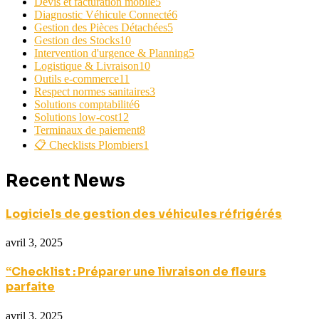
Devis et facturation mobile
5
Diagnostic Véhicule Connecté
6
Gestion des Pièces Détachées
5
Gestion des Stocks
10
Intervention d'urgence & Planning
5
Logistique & Livraison
10
Outils e-commerce
11
Respect normes sanitaires
3
Solutions comptabilité
6
Solutions low-cost
12
Terminaux de paiement
8
📋 Checklists Plombiers
1
Recent News
Logiciels de gestion des véhicules réfrigérés
avril 3, 2025
“Checklist : Préparer une livraison de fleurs
parfaite
avril 3, 2025