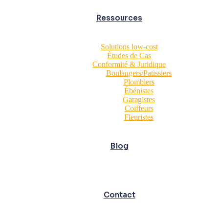
Ressources
Solutions low-cost
Études de Cas
Conformité & Juridique
Boulangers/Patissiers
Plombiers
Ébénistes
Garagistes
Coiffeurs
Fleuristes
Blog
Contact