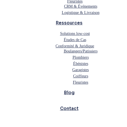
Fleuristes
CRM & Événements
Logistique & Livraison
Ressources
Solutions low-cost
Études de Cas
Conformité & Juridique
Boulangers/Patissiers
Plombiers
Ébénistes
Garagistes
Coiffeurs
Fleuristes
Blog
Contact