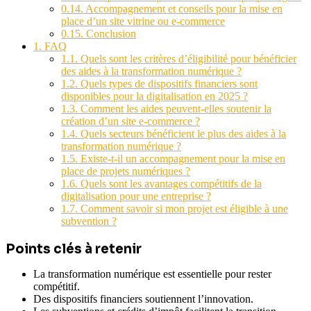
0.14.
Accompagnement et conseils pour la mise en
place d’un site vitrine ou e-commerce
0.15.
Conclusion
1.
FAQ
1.1.
Quels sont les critères d’éligibilité pour bénéficier
des aides à la transformation numérique ?
1.2.
Quels types de dispositifs financiers sont
disponibles pour la digitalisation en 2025 ?
1.3.
Comment les aides peuvent-elles soutenir la
création d’un site e-commerce ?
1.4.
Quels secteurs bénéficient le plus des aides à la
transformation numérique ?
1.5.
Existe-t-il un accompagnement pour la mise en
place de projets numériques ?
1.6.
Quels sont les avantages compétitifs de la
digitalisation pour une entreprise ?
1.7.
Comment savoir si mon projet est éligible à une
subvention ?
Points clés à retenir
La transformation numérique est essentielle pour rester
compétitif.
Des dispositifs financiers soutiennent l’innovation.