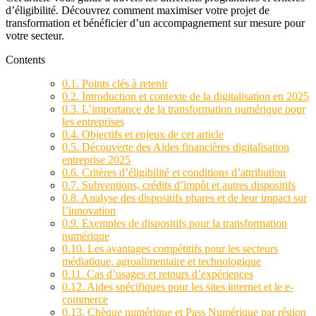
d’éligibilité. Découvrez comment maximiser votre projet de
transformation et bénéficier d’un accompagnement sur mesure pour
votre secteur.
Contents
0.1.
Points clés à retenir
0.2.
Introduction et contexte de la digitalisation en 2025
0.3.
L’importance de la transformation numérique pour
les entreprises
0.4.
Objectifs et enjeux de cet article
0.5.
Découverte des Aides financières digitalisation
entreprise 2025
0.6.
Critères d’éligibilité et conditions d’attribution
0.7.
Subventions, crédits d’impôt et autres dispositifs
0.8.
Analyse des dispositifs phares et de leur impact sur
l’innovation
0.9.
Exemples de dispositifs pour la transformation
numérique
0.10.
Les avantages compétitifs pour les secteurs
médiatique, agroalimentaire et technologique
0.11.
Cas d’usages et retours d’expériences
0.12.
Aides spécifiques pour les sites internet et le e-
commerce
0.13.
Chèque numérique et Pass Numérique par région