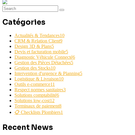
Catégories
Actualités & Tendances
10
CRM & Relation Client
9
Design 3D & Plans
5
Devis et facturation mobile
5
Diagnostic Véhicule Connecté
6
Gestion des Pièces Détachées
5
Gestion des Stocks
10
Intervention d'urgence & Planning
5
Logistique & Livraison
10
Outils e-commerce
11
Respect normes sanitaires
3
Solutions comptabilité
6
Solutions low-cost
12
Terminaux de paiement
8
📋 Checklists Plombiers
1
Recent News