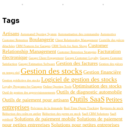
Tags
Artisans
Automated Quoting System
Automatisation des commandes
Automotive
Boulangerie
Customer Retention
Client Relationship Management
Contrôle des pièces
Customer
détachées
CRM Features for Garages
CRM Tools for Auto Shops
Relationship Management
Facturation
Customer Retention Strategies
électronique
Garage Client Engagement
Garage Customer Loyalty
Garage Customer
Gestion des factures
Satisfaction
Garage Estimation Software
Gestion des pièces
Gestion des stocks
Gestion financière
en temps réel
Logiciel de gestion des stocks
Gestion prédictive des stocks
Optimisation des stocks
Loyalty Programs for Garages
Online Quoting Tools
Outils de diagnostic automobile
Outil de gestion des approvisionnements
Outils SaaS
Petites
Outils de paiement pour artisans
entreprises
Prévision de la demande
Real-Time Quote Tracking
Ruptures de stock
Réduction des coûts en atelier
Réduction des pertes en stock
SaaS CRM Solutions
SaaS
Solutions de paiement mobile
Solutions de paiement
prédictif
pour petites entreprises
Solutions pour petites entreprises