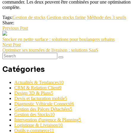
commander. Les deux peuvent être combinées pour une optimisation
complète.
Tags:
Gestion de stocks
Gestion stocks farine
Méthode des 3 seuils
Share:
Previous Post
Stocker en petite surface : solutions pour boulangers urbains
Next Post
Optimiser ses tournées de livraison : solutions SaaS
Catégories
Actualités & Tendances
10
CRM & Relation Client
9
Design 3D & Plans
5
Devis et facturation mobile
5
Diagnostic Véhicule Connecté
6
Gestion des Pièces Détachées
5
Gestion des Stocks
10
Intervention d'urgence & Planning
5
Logistique & Livraison
10
Outils e-commerce
11