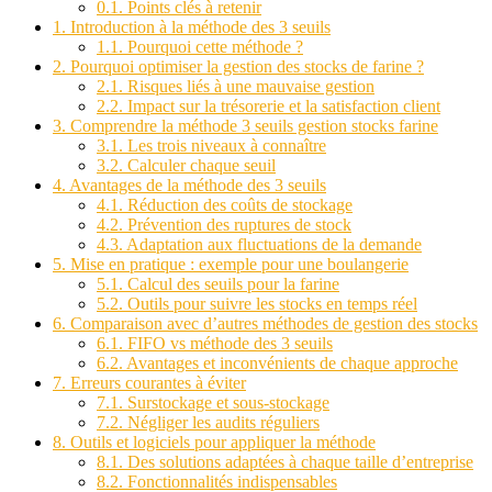
0.1.
Points clés à retenir
1.
Introduction à la méthode des 3 seuils
1.1.
Pourquoi cette méthode ?
2.
Pourquoi optimiser la gestion des stocks de farine ?
2.1.
Risques liés à une mauvaise gestion
2.2.
Impact sur la trésorerie et la satisfaction client
3.
Comprendre la méthode 3 seuils gestion stocks farine
3.1.
Les trois niveaux à connaître
3.2.
Calculer chaque seuil
4.
Avantages de la méthode des 3 seuils
4.1.
Réduction des coûts de stockage
4.2.
Prévention des ruptures de stock
4.3.
Adaptation aux fluctuations de la demande
5.
Mise en pratique : exemple pour une boulangerie
5.1.
Calcul des seuils pour la farine
5.2.
Outils pour suivre les stocks en temps réel
6.
Comparaison avec d’autres méthodes de gestion des stocks
6.1.
FIFO vs méthode des 3 seuils
6.2.
Avantages et inconvénients de chaque approche
7.
Erreurs courantes à éviter
7.1.
Surstockage et sous-stockage
7.2.
Négliger les audits réguliers
8.
Outils et logiciels pour appliquer la méthode
8.1.
Des solutions adaptées à chaque taille d’entreprise
8.2.
Fonctionnalités indispensables