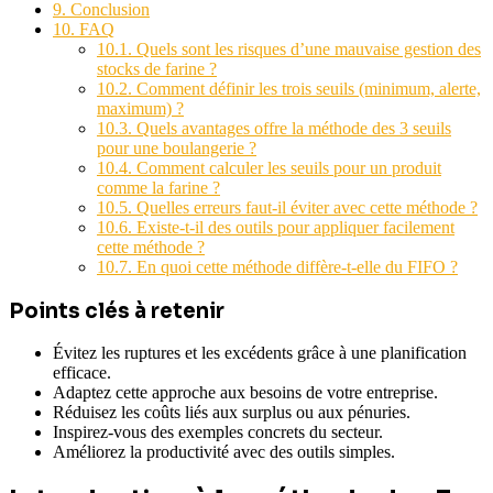
9.
Conclusion
10.
FAQ
10.1.
Quels sont les risques d’une mauvaise gestion des
stocks de farine ?
10.2.
Comment définir les trois seuils (minimum, alerte,
maximum) ?
10.3.
Quels avantages offre la méthode des 3 seuils
pour une boulangerie ?
10.4.
Comment calculer les seuils pour un produit
comme la farine ?
10.5.
Quelles erreurs faut-il éviter avec cette méthode ?
10.6.
Existe-t-il des outils pour appliquer facilement
cette méthode ?
10.7.
En quoi cette méthode diffère-t-elle du FIFO ?
Points clés à retenir
Évitez les ruptures et les excédents grâce à une planification
efficace.
Adaptez cette approche aux besoins de votre entreprise.
Réduisez les coûts liés aux surplus ou aux pénuries.
Inspirez-vous des exemples concrets du secteur.
Améliorez la productivité avec des outils simples.