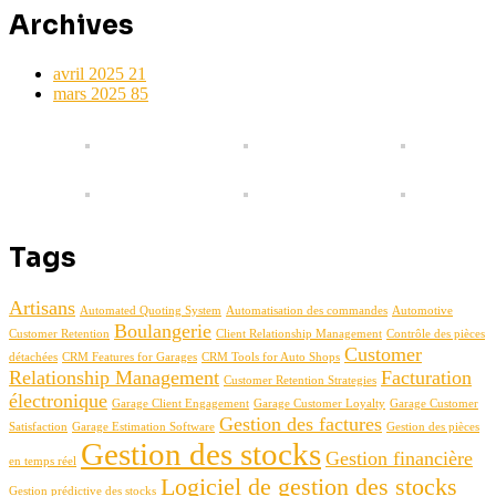
Archives
avril 2025
21
mars 2025
85
Tags
Artisans
Automated Quoting System
Automatisation des commandes
Automotive
Boulangerie
Customer Retention
Client Relationship Management
Contrôle des pièces
Customer
détachées
CRM Features for Garages
CRM Tools for Auto Shops
Relationship Management
Facturation
Customer Retention Strategies
électronique
Garage Client Engagement
Garage Customer Loyalty
Garage Customer
Gestion des factures
Satisfaction
Garage Estimation Software
Gestion des pièces
Gestion des stocks
Gestion financière
en temps réel
Logiciel de gestion des stocks
Gestion prédictive des stocks