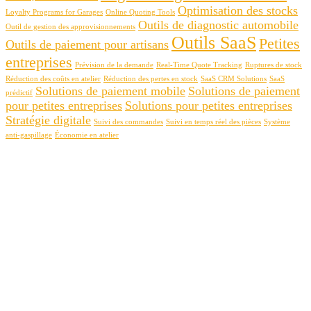
Optimisation des stocks
Loyalty Programs for Garages
Online Quoting Tools
Outils de diagnostic automobile
Outil de gestion des approvisionnements
Outils SaaS
Petites
Outils de paiement pour artisans
entreprises
Prévision de la demande
Real-Time Quote Tracking
Ruptures de stock
Réduction des coûts en atelier
Réduction des pertes en stock
SaaS CRM Solutions
SaaS
Solutions de paiement mobile
Solutions de paiement
prédictif
pour petites entreprises
Solutions pour petites entreprises
Stratégie digitale
Suivi des commandes
Suivi en temps réel des pièces
Système
anti-gaspillage
Économie en atelier