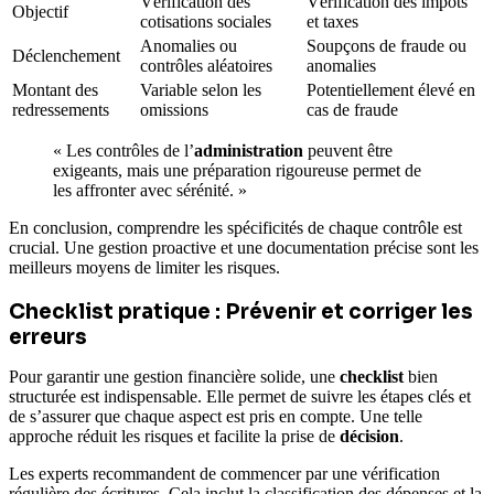
Vérification des
Vérification des impôts
Objectif
cotisations sociales
et taxes
Anomalies ou
Soupçons de fraude ou
Déclenchement
contrôles aléatoires
anomalies
Montant des
Variable selon les
Potentiellement élevé en
redressements
omissions
cas de fraude
« Les contrôles de l’
administration
peuvent être
exigeants, mais une préparation rigoureuse permet de
les affronter avec sérénité. »
En conclusion, comprendre les spécificités de chaque contrôle est
crucial. Une gestion proactive et une documentation précise sont les
meilleurs moyens de limiter les risques.
Checklist pratique : Prévenir et corriger les
erreurs
Pour garantir une gestion financière solide, une
checklist
bien
structurée est indispensable. Elle permet de suivre les étapes clés et
de s’assurer que chaque aspect est pris en compte. Une telle
approche réduit les risques et facilite la prise de
décision
.
Les experts recommandent de commencer par une vérification
régulière des écritures. Cela inclut la classification des dépenses et la