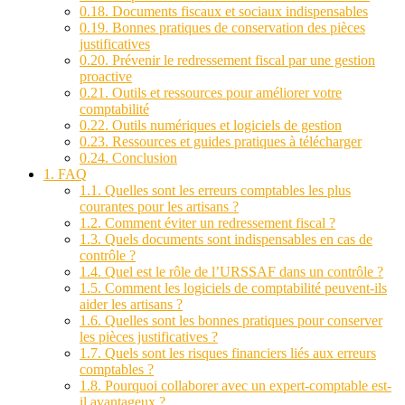
0.18.
Documents fiscaux et sociaux indispensables
0.19.
Bonnes pratiques de conservation des pièces
justificatives
0.20.
Prévenir le redressement fiscal par une gestion
proactive
0.21.
Outils et ressources pour améliorer votre
comptabilité
0.22.
Outils numériques et logiciels de gestion
0.23.
Ressources et guides pratiques à télécharger
0.24.
Conclusion
1.
FAQ
1.1.
Quelles sont les erreurs comptables les plus
courantes pour les artisans ?
1.2.
Comment éviter un redressement fiscal ?
1.3.
Quels documents sont indispensables en cas de
contrôle ?
1.4.
Quel est le rôle de l’URSSAF dans un contrôle ?
1.5.
Comment les logiciels de comptabilité peuvent-ils
aider les artisans ?
1.6.
Quelles sont les bonnes pratiques pour conserver
les pièces justificatives ?
1.7.
Quels sont les risques financiers liés aux erreurs
comptables ?
1.8.
Pourquoi collaborer avec un expert-comptable est-
il avantageux ?