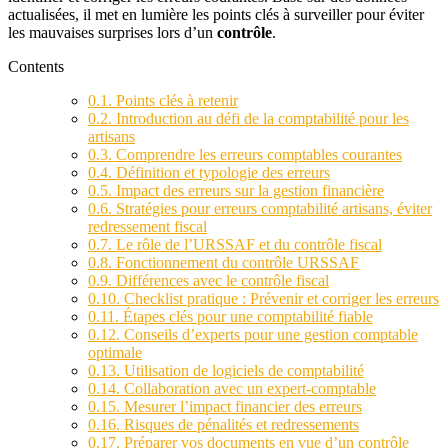
actualisées, il met en lumière les points clés à surveiller pour éviter
les mauvaises surprises lors d’un
contrôle
.
Contents
0.1.
Points clés à retenir
0.2.
Introduction au défi de la comptabilité pour les
artisans
0.3.
Comprendre les erreurs comptables courantes
0.4.
Définition et typologie des erreurs
0.5.
Impact des erreurs sur la gestion financière
0.6.
Stratégies pour erreurs comptabilité artisans, éviter
redressement fiscal
0.7.
Le rôle de l’URSSAF et du contrôle fiscal
0.8.
Fonctionnement du contrôle URSSAF
0.9.
Différences avec le contrôle fiscal
0.10.
Checklist pratique : Prévenir et corriger les erreurs
0.11.
Étapes clés pour une comptabilité fiable
0.12.
Conseils d’experts pour une gestion comptable
optimale
0.13.
Utilisation de logiciels de comptabilité
0.14.
Collaboration avec un expert-comptable
0.15.
Mesurer l’impact financier des erreurs
0.16.
Risques de pénalités et redressements
0.17.
Préparer vos documents en vue d’un contrôle