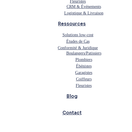
Fleuristes
CRM & Événements
Logistique & Livraison
Ressources
Solutions low-cost
Études de Cas
Conformité & Juridique
Boulangers/Patissiers
Plombiers
Ébénistes
Garagistes
Coiffeurs
Fleuristes
Blog
Contact