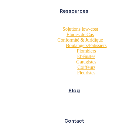
Ressources
Solutions low-cost
Études de Cas
Conformité & Juridique
Boulangers/Patissiers
Plombiers
Ébénistes
Garagistes
Coiffeurs
Fleuristes
Blog
Contact